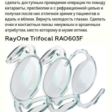
Детское отделение
сделать доступным проведение операции по поводу
катаракты, пресбиопии и с рефракционной целью и
Проверка зрения
получая после них отличное зрение у пациентов и
вдаль и вблизи. Вернуть молодость глазам. Сделать
очки и контактные линзы ненужным и архаичным
Лазерная коррекция зрения
атрибутом, место которому в музее оптики.
Лечение катаракты
RayOne Trifocal RAO603F
Рефракционная ленсэктомия
Витреоретинальная хирургия
Лечение кератоконуса
8-800-302-99-93
Бесплатно по России
+7 (815) 256-66-56
+7 (921) 150-04-00