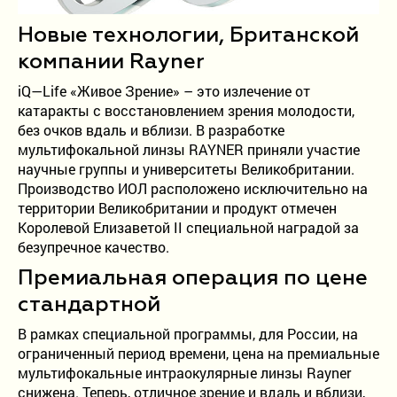
9:00 - 19:00
Новые технологии, Британской
без выходных
компании Rayner
iQ—Life «Живое Зрение» – это излечение от
катаракты с восстановлением зрения молодости,
без очков вдаль и вблизи. В разработке
мультифокальной линзы RAYNER приняли участие
научные группы и университеты Великобритании.
Производство ИОЛ расположено исключительно на
территории Великобритании и продукт отмечен
Королевой Елизаветой II специальной наградой за
безупречное качество.
Премиальная операция по цене
стандартной
В рамках специальной программы, для России, на
ограниченный период времени, цена на премиальные
мультифокальные интраокулярные линзы Rayner
снижена. Теперь, отличное зрение и вдаль и вблизи,