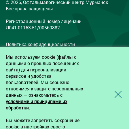
© 2026, Офтальмалогический центр Мурманск
Все права защищены
Регистрационный номер лицензии:
Л041-01163-51/00560882
Политика конфиденциальности
Согласие на обработку персональных данных
Мы используем cookie (файлы с
Согласие работников на обработку
данными о прошлых посещениях
персональных данных
сайта) для персонализации
сервисов и удобства
пользователей. Мы серьезно
Записаться на прием
относимся к защите персональных
данных — ознакомьтесь с
условиями и принципами их
Создание сайта — Webportnoy
обработки
.
Запрещается копирование, распространение или
Вы можете запретить сохранение
любое иное использование информации и объектов
cookie в настройках своего
без предварительного согласия правообладателя