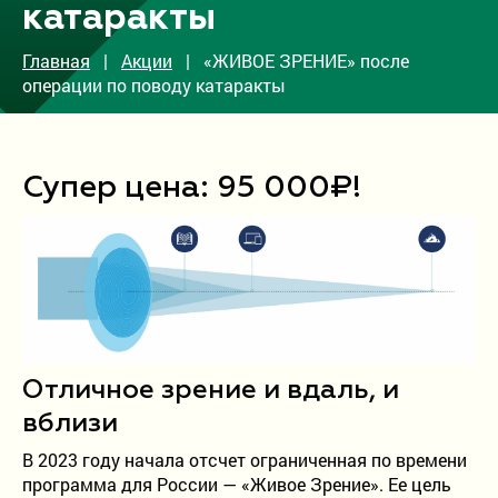
катаракты
Врачи
Главная
|
Акции
| «ЖИВОЕ ЗРЕНИЕ» после
Акции
операции по поводу катаракты
О клинике
Контакты
Супер цена: 95 000₽!
Вакансии
ОМС
Дополнительная информация
Блог
Отзывы пациентов
Отличное зрение и вдаль, и
Отделение в Петрозаводске
вблизи
Отправка жалоб при оказании услуг по ОМС
В 2023 году начала отсчет ограниченная по времени
программа для России — «Живое Зрение». Ее цель