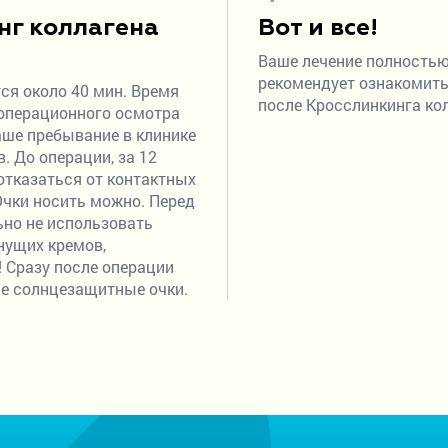
нг коллагена
Вот и все!
Ваше лечение полностью
рекомендует ознакомить
ся около 40 мин. Время
после Кросслинкинга ко
еоперационного осмотра
аше пребывание в клинике
. До операции, за 12
отказаться от контактных
 Очки носить можно. Перед
ьно не использовать
нущих кремов,
! Сразу после операции
е солнцезащитные очки.