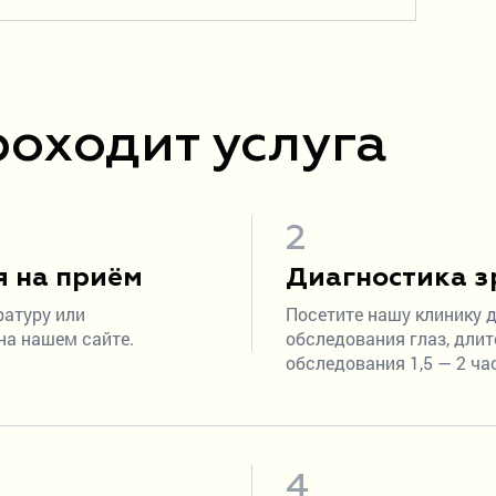
роходит услуга
2
я на приём
Диагностика з
ратуру или
Посетите нашу клинику 
на нашем сайте.
обследования глаз, дли
обследования 1,5 — 2 ча
4