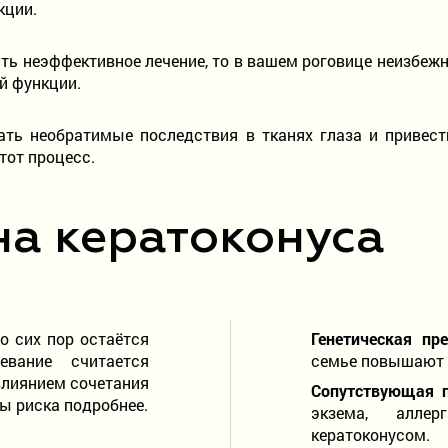
нкции.
ть неэффективное лечение, то в вашем роговице неизбеж
й функции.
ь необратимые последствия в тканях глаза и привести
тот процесс.
на кератоконуса
о сих пор остаётся
Генетическая пр
евание считается
семье повышают 
влиянием сочетания
Сопутствующая п
ы риска подробнее.
экзема, алле
кератоконусом.