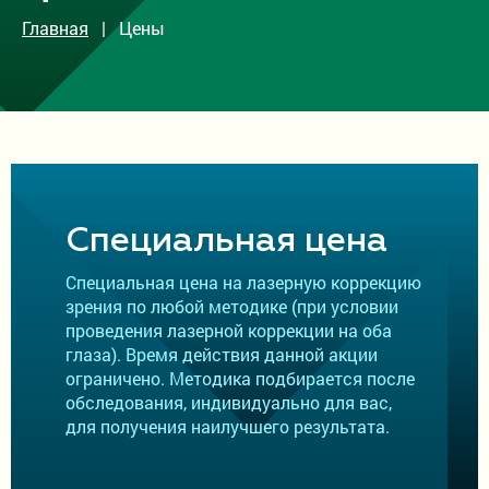
Врачи
Главная
| Цены
Акции
О клинике
Контакты
Вакансии
ОМС
Специальная цена
Дополнительная информация
Специальная цена на лазерную коррекцию
зрения по любой методике (при условии
Блог
проведения лазерной коррекции на оба
Отзывы пациентов
глаза). Время действия данной акции
ограничено. Методика подбирается после
Отделение в Петрозаводске
обследования, индивидуально для вас,
для получения наилучшего результата.
Отправка жалоб при оказании услуг по ОМС