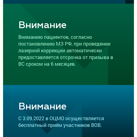
Детское отделение
Проверка зрения
Внимание
Лазерная коррекция зрения
Вниманию пациентов, согласно
постановлению МЗ РФ, при проведении
Лечение катаракты
лазерной коррекции автоматически
предоставляется отсрочка от призыва в
Рефракционная ленсэктомия
ВС сроком на 6 месяцев.
Витреоретинальная хирургия
Лечение кератоконуса
Внимание
8-800-302-99-93
С 3.09.2022 в ОЦМО осуществляется
Бесплатно по России
бесплатный приём участников ВОВ.
+7 (815) 256-66-56
+7 (921) 150-04-00