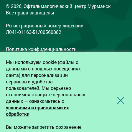
© 2026, Офтальмалогический центр Мурманск
Все права защищены
Регистрационный номер лицензии:
Л041-01163-51/00560882
Политика конфиденциальности
Согласие на обработку персональных данных
Мы используем cookie (файлы с
Согласие работников на обработку
данными о прошлых посещениях
персональных данных
сайта) для персонализации
сервисов и удобства
пользователей. Мы серьезно
Записаться на прием
относимся к защите персональных
данных — ознакомьтесь с
условиями и принципами их
Создание сайта — Webportnoy
обработки
.
Запрещается копирование, распространение или
Вы можете запретить сохранение
любое иное использование информации и объектов