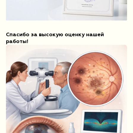
Детское отделение
Проверка зрения
Лазерная коррекция зрения
Спасибо за высокую оценку нашей
работы!
Лечение катаракты
Рефракционная ленсэктомия
Витреоретинальная хирургия
Лечение кератоконуса
8-800-302-99-93
Бесплатно по России
+7 (815) 256-66-56
+7 (921) 150-04-00