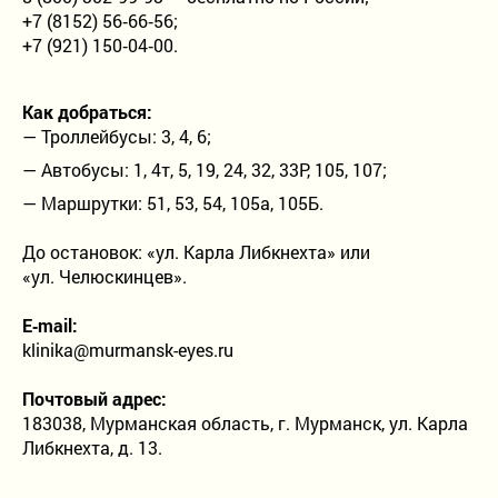
Детское отделение
+7 (8152) 56‑66‑56;
+7 (921) 150‑04‑00.
Проверка зрения
Как добраться:
Лазерная коррекция зрения
— Троллейбусы: 3, 4, 6;
Лечение катаракты
— Автобусы: 1, 4т, 5, 19, 24, 32, 33Р, 105, 107;
— Маршрутки: 51, 53, 54, 105а, 105Б.
Рефракционная ленсэктомия
До остановок: «ул. Карла Либкнехта» или
Витреоретинальная хирургия
«ул. Челюскинцев».
E‑mail:
Лечение кератоконуса
klinika@murmansk-eyes.ru
Почтовый адрес:
183038, Мурманская область, г. Мурманск, ул. Карла
8-800-302-99-93
Либкнехта, д. 13.
Бесплатно по России
+7 (815) 256-66-56
+7 (921) 150-04-00