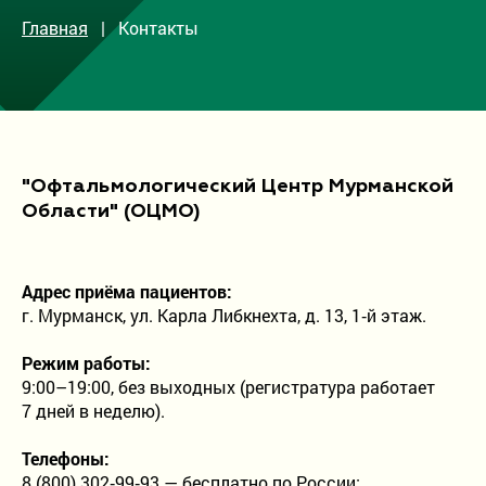
Врачи
Главная
| Контакты
Акции
О клинике
Контакты
"Офтальмологический Центр Мурманской
Вакансии
Области" (ОЦМО)
ОМС
Дополнительная информация
Адрес приёма пациентов:
Блог
г. Мурманск, ул. Карла Либкнехта, д. 13, 1‑й этаж.
Отзывы пациентов
Режим работы:
9:00–19:00, без выходных (регистратура работает
Отделение в Петрозаводске
7 дней в неделю).
Отправка жалоб при оказании услуг по ОМС
Телефоны:
8 (800) 302‑99‑93 — бесплатно по России;