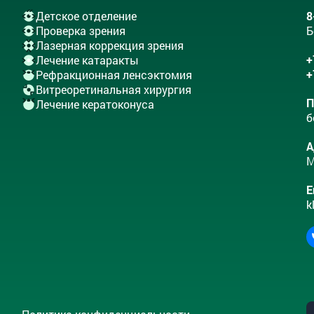
Детское отделение
8
Проверка зрения
Б
Лазерная коррекция зрения
+
Лечение катаракты
+
Рефракционная ленсэктомия
Витреоретинальная хирургия
П
Лечение кератоконуса
б
А
М
E
k