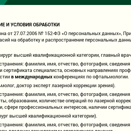
ИЕ И УСЛОВИЯ ОБРАБОТКИ
акона от 27.07.2006 № 152-ФЗ «О персональных данных», П
асий на обработку и распространение персональных данн
ирург высшей квалификационной категории, главный врач
транения: фамилия, имя, отчество, фотография, сведения
чии сертификата специалиста, основных направлениях про
стии
в международных
конференциях по офтальмологии.
молог, доктор эксперт лазерной коррекции зрения).
транения: фамилия, имя, отчество, фотография, сведения
оты, образовании, количестве операций по лазерной коррек
, сфере профессиональных интересов, наличии сертифика
рург высшей квалификационной категории).
ранения: фамилия, имя, отчество, фотография, сведения
сти, владении технологиями оперативного лечения.