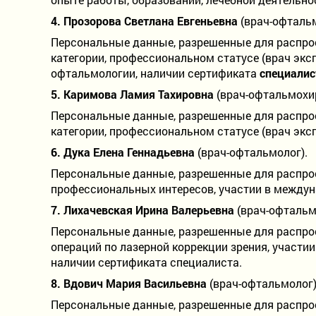
4.
Прозорова Светлана Евгеньевна
(врач-офтальм
Персональные данные, разрешенные для распрос
категории, профессиональном статусе (врач экс
офтальмологии, наличии сертификата
специалис
5.
Каримова Ламия Тахировна
(врач-офтальмохир
Персональные данные, разрешенные для распрос
категории, профессиональном статусе (врач экс
6.
Дука Елена Геннадьевна
(врач-офтальмолог).
Персональные данные, разрешенные для распрост
профессиональных интересов, участии в междун
7.
Лихачевская Ирина Валерьевна
(врач-офтальм
Персональные данные, разрешенные для распрост
операций по лазерной коррекции зрения, участ
наличии сертификата специалиста.
8.
Вдович Мария Васильевна
(врач-офтальмолог)
Персональные данные, разрешенные для распрост