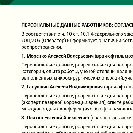
ПЕРСОНАЛЬНЫЕ ДАННЫЕ РАБОТНИКОВ: СОГЛАС
В соответствии с ч. 10 ст. 10.1 Федерального з
«ОЦМО» (Оператор) информирует о наличии согл
распространения.
1. Моренко Алексей Валерьевич
(врач-офтальмох
Персональные данные, разрешенные для распрос
категории, опыте работы, ученой степени, нали
выполненных микрохирургических операций, уча
2. Галушкин Алексей Владимирович
(врач-офталь
Персональные данные, разрешенные для распрос
(эксперт лазерной коррекции зрения), опыте раб
международных конференциях по офтальмологии
3. Платов Евгений Алексеевич
(врач-офтальмохи
Персональные данные, разрешенные для распрост
опыте работы, образовании, лечебной деятельно