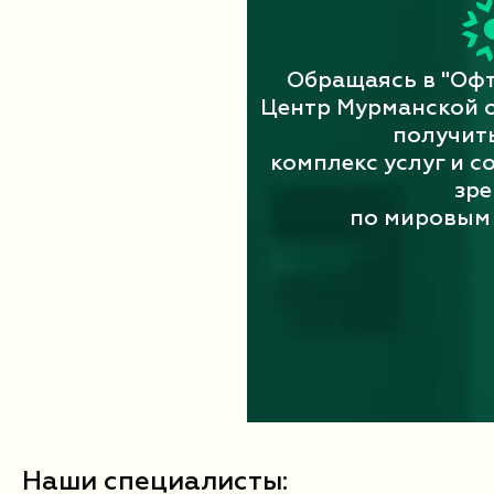
Обращаясь в "Оф
Центр Мурманской о
получит
комплекс услуг и с
зре
по мировым 
Наши специалисты: