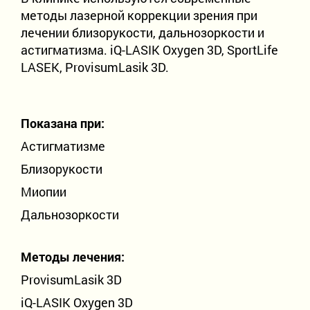
Детское отделение
методы лазерной коррекции зрения при
лечении близорукости, дальнозоркости и
Проверка зрения
астигматизма. iQ-LASIK Oxygen 3D, SportLife
LASEK, ProvisumLasik 3D.
Лазерная коррекция зрения
Лечение катаракты
Показана при:
Рефракционная ленсэктомия
Астигматизме
Близорукости
Витреоретинальная хирургия
Миопии
Лечение кератоконуса
Дальнозоркости
Методы лечения:
8-800-302-99-93
ProvisumLasik 3D
Бесплатно по России
+7 (815) 256-66-56
iQ-LASIK Oxygen 3D
+7 (921) 150-04-00