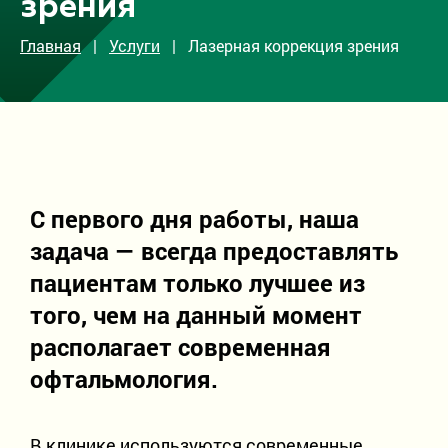
зрения
Врачи
Главная
|
Услуги
| Лазерная коррекция зрения
Акции
О клинике
Контакты
Вакансии
ОМС
С первого дня работы, наша
задача — всегда предоставлять
Дополнительная информация
пациентам только лучшее из
Блог
того, чем на данный момент
Отзывы пациентов
располагает современная
Отделение в Петрозаводске
офтальмология.
Отправка жалоб при оказании услуг по ОМС
В клинике используются современные