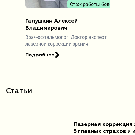
Стаж работы более 10 лет
Галушкин Алексей
Лихачев
Владимирович
Валерье
Врач-офтальмолог. Доктор эксперт
Врач-офта
лазерной коррекции зрения.
Подробнее
Подробн
Статьи
Лазерная коррекция 
5 главных страхов и 