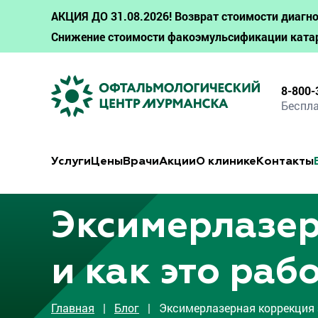
АКЦИЯ ДО 31.08.2026! Возврат стоимости диагно
Снижение стоимости факоэмульсификации ката
8-800-
Беспла
Услуги
Цены
Врачи
Акции
О клинике
Контакты
Эксимерлазер
и как это раб
Главная
|
Блог
| Эксимерлазерная коррекция зр