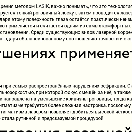
рения методом LASIK, важно понимать, что это технология
уется тонкий роговичный лоскут, затем проводится лазе
одаря этому поверхность глаза остаётся практически неиз
ко применяется и считается одним из самых комфортных в
сстановления. Среди существующих видов лазерной корре
агодаря сбалансированному соотношению точности и ско
ушениях применяе
я при самых распространённых нарушениях рефракции. Он
альнозоркостью, при которой фокус смещён за неё, а так
ти направлена на уменьшение кривизны роговицы, тогда к
гматизме требуется более сложная настройка, поскольку
тигматизма лазером позволяет добиться высокой чёткост
 стала рутинной и предсказуемой процедурой.