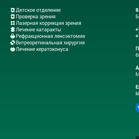
Детское отделение
8
Проверка зрения
Б
Лазерная коррекция зрения
+
Лечение катаракты
+
Рефракционная ленсэктомия
Витреоретинальная хирургия
П
Лечение кератоконуса
б
А
М
E
k