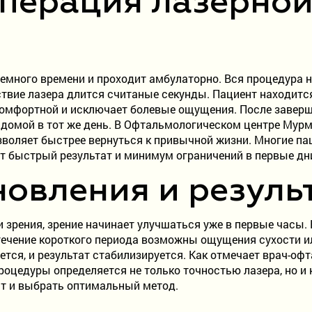
операция лазерно
емного времени и проходит амбулаторно. Вся процедура н
твие лазера длится считаные секунды. Пациент находится
 комфортной и исключает болевые ощущения. После заверш
домой в тот же день. В Офтальмологическом центре Мурм
озволяет быстрее вернуться к привычной жизни. Многие па
аёт быстрый результат и минимум ограничений в первые дн
овления и резуль
и зрения, зрение начинает улучшаться уже в первые часы
течение короткого периода возможны ощущения сухости ил
тся, и результат стабилизируется. Как отмечает врач-оф
 процедуры определяется не только точностью лазера, но 
ат и выбрать оптимальный метод.