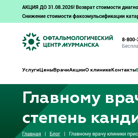
АКЦИЯ ДО 31.08.2026! Возврат стоимости диагно
Снижение стоимости факоэмульсификации ката
8-800-
Беспла
Услуги
Цены
Врачи
Акции
О клинике
Контакты
Главному вра
степень канд
Главная
|
Блог
| Главному врачу клиники прис