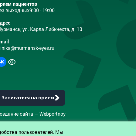
рием пациентов
ез выходных
9:00 - 19:00
дрес
урманск, ул. Карла Либкнехта, д. 13
mail
linika@murmansk-eyes.ru
Записаться на прием
оздание сайта — Webportnoy
добства пользователей. Мы