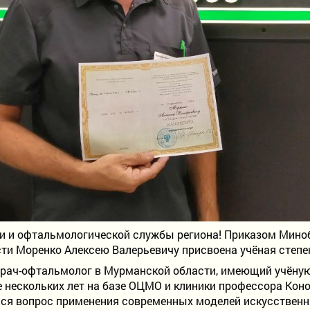
и и офтальмологической службы региона! Приказом Мино
и Моренко Алексею Валерьевичу присвоена учёная степе
рач-офтальмолог в Мурманской области, имеющий учёную 
 нескольких лет на базе ОЦМО и клиники профессора Кон
ался вопрос применения современных моделей искусственн