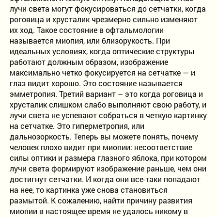
Детское отделение
лучи света могут фокусироваться до сетчатки, когда
роговица и хрусталик чрезмерно сильно изменяют
Проверка зрения
их ход. Такое состояние в офтальмологии
называется миопия, или близорукость. При
Лазерная коррекция зрения
идеальных условиях, когда оптические структуры
работают должным образом, изображение
Лечение катаракты
максимально четко фокусируется на сетчатке — и
глаз видит хорошо. Это состояние называется
эмметропия. Третий вариант – это когда роговица и
Рефракционная ленсэктомия
хрусталик слишком слабо выполняют свою работу, и
лучи света не успевают собраться в четкую картинку
Витреоретинальная хирургия
на сетчатке. Это гиперметропия, или
дальнозоркость. Теперь вы можете понять, почему
Лечение кератоконуса
человек плохо видит при миопии: несоответствие
силы оптики и размера глазного яблока, при котором
лучи света формируют изображение раньше, чем они
достигнут сетчатки. И когда они все-таки попадают
8-800-302-99-93
на нее, то картинка уже снова становиться
Бесплатно по России
размытой. К сожалению, найти причину развития
+7 (815) 256-66-56
миопии в настоящее время не удалось никому в
+7 (921) 150-04-00