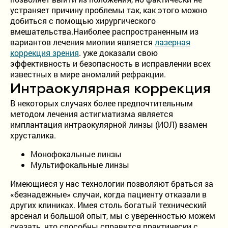
устраняет причину проблемы так, как этого можно
добиться с помощью хирургического
вмешательства.Наиболее распространенным из
вариантов лечения миопии является
лазерная
коррекция зрения
. уже доказали свою
эффективность и безопасность в исправлении всех
известных в мире аномалий рефракции.
Интраокулярная коррекция
В некоторых случаях более предпочтительным
методом лечения астигматизма является
имплантация интраокулярной линзы (ИОЛ) взамен
хрусталика.
Монофокальные линзы
Мультифокальные линзы
Имеющиеся у нас технологии позволяют браться за
«безнадежные» случаи, когда пациенту отказали в
других клиниках. Имея столь богатый технический
арсенал и большой опыт, мы с уверенностью можем
сказать, что способны справится практически с