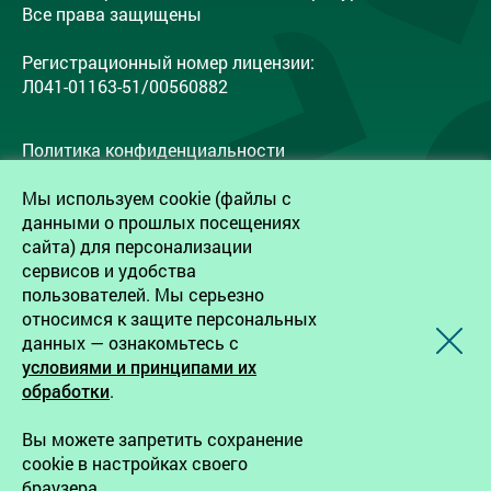
Все права защищены
Регистрационный номер лицензии:
Л041-01163-51/00560882
Политика конфиденциальности
Согласие на обработку персональных данных
Мы используем cookie (файлы с
Согласие работников на обработку
данными о прошлых посещениях
персональных данных
сайта) для персонализации
сервисов и удобства
пользователей. Мы серьезно
Записаться на прием
относимся к защите персональных
данных — ознакомьтесь с
условиями и принципами их
Создание сайта — Webportnoy
обработки
.
Запрещается копирование, распространение или
Вы можете запретить сохранение
любое иное использование информации и объектов
cookie в настройках своего
без предварительного согласия правообладателя
браузера.