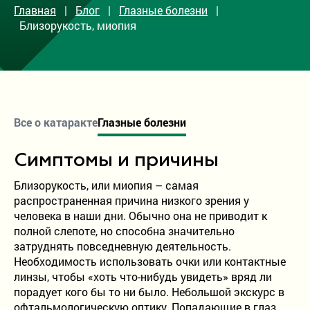
Главная
|
Блог
|
Глазные болезни
|
Врачи
Близорукость, миопия
Акции
О клинике
Контакты
Вакансии
Все о катаракте
Глазные болезни
ОМС
Симптомы и причины
Дополнительная информация
Близорукость, или миопия – самая
Блог
распространенная причина низкого зрения у
человека в наши дни. Обычно она не приводит к
Отзывы пациентов
полной слепоте, но способна значительно
затруднять повседневную деятельность.
Отделение в Петрозаводске
Необходимость использовать очки или контактные
Отправка жалоб при оказании услуг по ОМС
линзы, чтобы «хоть что-нибудь увидеть» вряд ли
порадует кого бы то ни было. Небольшой экскурс в
офтальмологическую оптику. Попадающие в глаз