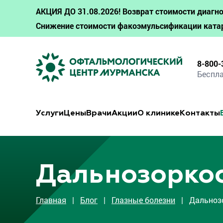
АКЦИЯ ДО 31.08.2026! Возврат стоимости диагно
Снижение стоимости факоэмульсификации ката
8-800-
Беспла
Услуги
Цены
Врачи
Акции
О клинике
Контакты
Дальнозорко
Главная
|
Блог
|
Глазные болезни
| Дальноз