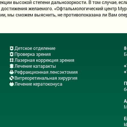
ции высокой степени дальнозоркости. В том случае, если
ти достижения желаемого. «Офтальмологический центр Мур
ии, мы сможем выяснить, не противопоказана ли Вам опе
Детское отделение
8
Проверка зрения
Б
Лазерная коррекция зрения
+
Лечение катаракты
+
Рефракционная ленсэктомия
Витреоретинальная хирургия
П
Лечение кератоконуса
б
А
М
E
k