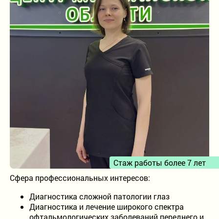
Детское отделение
Проверка зрения
Лазерная коррекция зрения
Лечение катаракты
Рефракционная ленсэктомия
Витреоретинальная хирургия
Лечение кератоконуса
Стаж работы более 7 лет
Сфера профессиональных интересов:
8-800-302-99-93
Диагностика сложной патологии глаз
Бесплатно по России
Диагностика и лечение широкого спектра
+7 (815) 256-66-56
офтальмологических заболеваний переднего и
+7 (921) 150-04-00