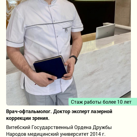
Детское отделение
Проверка зрения
Лазерная коррекция зрения
Лечение катаракты
Рефракционная ленсэктомия
Витреоретинальная хирургия
Лечение кератоконуса
Стаж работы более 10 лет
Врач-офтальмолог. Доктор эксперт лазерной
8-800-302-99-93
коррекции зрения.
Бесплатно по России
Витебский Государственный Ордена Дружбы
+7 (815) 256-66-56
Народов медицинский университет 2014 г.
+7 (921) 150-04-00