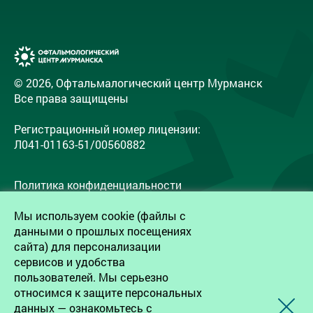
Детское отделение
Проверка зрения
Лазерная коррекция зрения
© 2026, Офтальмалогический центр Мурманск
Все права защищены
Лечение катаракты
Регистрационный номер лицензии:
Рефракционная ленсэктомия
Л041-01163-51/00560882
Витреоретинальная хирургия
Политика конфиденциальности
Лечение кератоконуса
Согласие на обработку персональных данных
Мы используем cookie (файлы с
Согласие работников на обработку
данными о прошлых посещениях
персональных данных
сайта) для персонализации
сервисов и удобства
8-800-302-99-93
пользователей. Мы серьезно
Бесплатно по России
Записаться на прием
относимся к защите персональных
+7 (815) 256-66-56
данных — ознакомьтесь с
+7 (921) 150-04-00