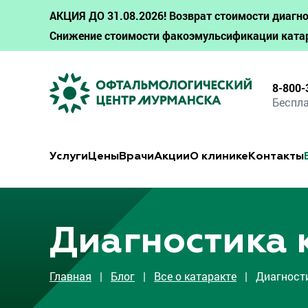
АКЦИЯ ДО 31.08.2026! Возврат стоимости диагно
Снижение стоимости факоэмульсификации ката
8-800-
Беспла
Услуги
Цены
Врачи
Акции
О клинике
Контакты
Диагностика 
Главная
|
Блог
|
Все о катаракте
| Диагности