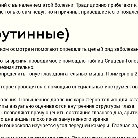
ий с выявлением этой болезни. Традиционно прибегают 
 только сам недуг, но и причины, приведшие к его появл
рутинные)
ком осмотре и помогают определить целый ряд заболеван
оты зрения, проводимое с помощью таблиц Сивцева-Голови
незначительно.
определить тонус глазодвигательных мышц. Примерно в 2 
оторое проводится с помощью специальных инструментов.
авления. Повышенное давление характерно только для ка
пы визуально оцениваются внутренние структуры глаза.
позволяют врачу оценить состояние глазного дна, зрител
о дна видны плохо из-за замутненного зрачка.
 гониоскопа изучается угол передней камеры. Главная з