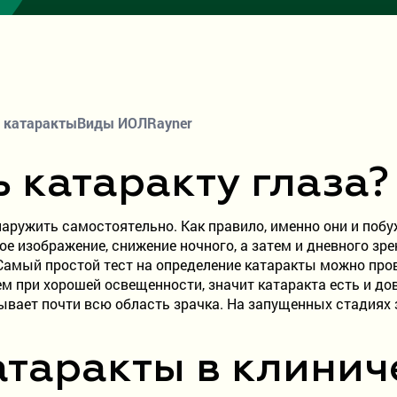
 катаракты
Виды ИОЛ
Rayner
 катаракту глаза?
ружить самостоятельно. Как правило, именно они и побу
ое изображение, снижение ночного, а затем и дневного з
Самый простой тест на определение катаракты можно пров
ем при хорошей освещенности, значит катаракта есть и дов
рывает почти всю область зрачка. На запущенных стадия
атаракты в клинич