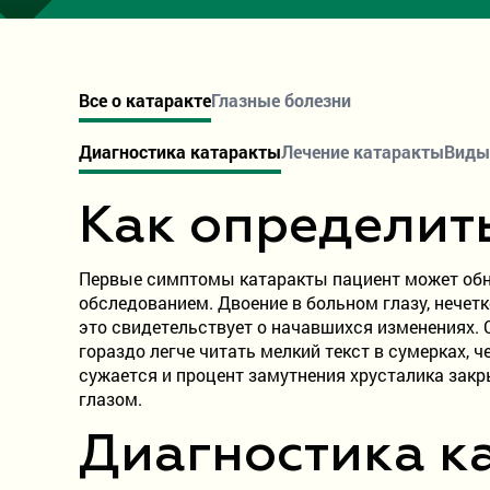
Все о катаракте
Глазные болезни
Диагностика катаракты
Лечение катаракты
Виды
Как определить
Первые симптомы катаракты пациент может обна
обследованием. Двоение в больном глазу, нечетк
это свидетельствует о начавшихся изменениях. 
гораздо легче читать мелкий текст в сумерках, ч
сужается и процент замутнения хрусталика зак
глазом.
Диагностика к