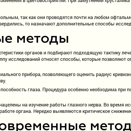
изменения в цветовосприятии. При замутнении хрусталика
льным, так как они проводятся почти на любом офтальмо
твердились, то назначают дополнительные способы иссле
ые методы
теристики органов и подбирают подходящую тактику лече
уппу исследований относят способы, которые позволяют 
ального прибора, позволяющего оценить радиус кривизн
ву.
особность глаза. Процедура особенно необходима при по
ацелены на изучение работы глазного нерва. Во время ис
работе органа. Нередко выявляются критическое снижени
овременные мето